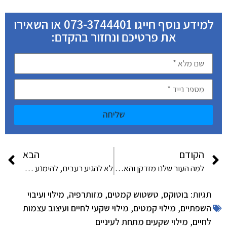
למידע נוסף חייגו 073-3744401 או השאירו
את פרטיכם ונחזור בהקדם:
שליחה
הקודם
הבא
למה העור שלנו מזדקן והאם ניתן למנוע זאת?
לא להגיע רעבים, להימנע מאוכל מטוגן ולשתות הרבה מים: כך תעברו את ארוחת החג בשלום
תגיות:
בוטוקס
,
טשטוש קמטים
,
מזותרפיה
,
מילוי ועיבוי
השפתיים
,
מילוי קמטים
,
מילוי שקעי לחיים ועיצוב עצמות
לחיים
,
מילוי שקעים מתחת לעיניים