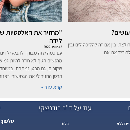
עושים?
"מחזיר את האלסטיות של 
לידה
צה, בין אם זה להליכה לים ובין
2 בינואר 2022
הוריד את את
עם כמה שזה מבורך להביא ילדים 
מהנשים הגוף לא חוזר להיות גמיש
שקורים, גם הבטן נמתחת. במיוחד ל
הבטן החזיר לי את הגמישות באזור
קרא עוד »
עוד על ד"ר רודניצקי
י
טלפון:
ים ללא
בלוג