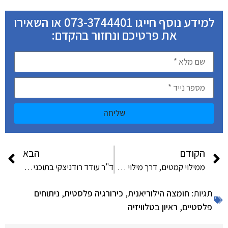
למידע נוסף חייגו 073-3744401 או השאירו
את פרטיכם ונחזור בהקדם:
שליחה
הקודם
הבא
ממילוי קמטים, דרך מילוי שקעים ועד מזותרפיה: 6 טיפולים אסתטיים שניתן לבצע ללא ניתוח
ד"ר עודד רודניצקי בתוכניתו של פרופסור קרסו – מאיזה גיל ניתן לעבור טיפול בדיקור סיני בהליך הרזיה
תגיות:
חומצה הילוריאנית
,
כירורגיה פלסטית
,
ניתוחים
פלסטיים
,
ראיון בטלוויזיה