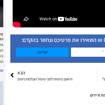
מי
הח
אזו
הנו
שליחה
בעק
הרי
קרא
הבא
?
תיאום ציפיות לפני טיפול העלמת נימים
 ורידים