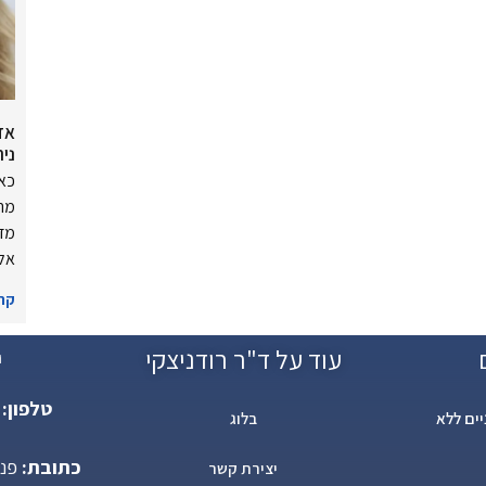
אד
נית
כאש
מרג
מדו
אלי
קרא
עוד על ד"ר רודניצקי
י
טלפון:
ים ללא
בלוג
כתובת:
יצירת קשר