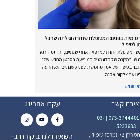
מומיות בפנים: המטופלת שחזרה וגילתה שהכל
ן לטיפול
ר מטופלת חוזרת למרפאה אחרי שנתיים, זהו תמיד רגע
ש. במקרה של הדוגמנית המופיעה בסרטון החדש שלנו,
בר בסיפור של אמון מתמשך. לפני כשנתיים היא הגיעה
נו עם צלקות אקנה
ו עוד »
צירת קשר
עקבו אחרינו:
03-
|
073-3744401
5233633
השאירו לנו ביקורת ב-
פנחס רוזן 72 (מרכז טופ דן,