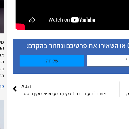
מי
הח
אזו
שליחה
הנו
בעק
הרי
הבא
קרא
צפו בד"ר רודניצקי מדבר על דיאטה בשיטת אקופנקטורה עם פרופסור קרסו
צפו: ד"ר עודד רודניצקי מבצע טיפול סקין בוסטר