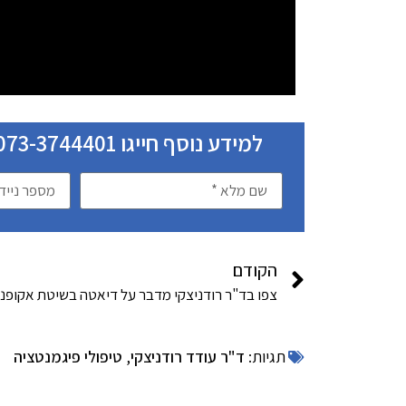
למידע נוסף חייגו 073-3744401 או השאירו את פרטיכם ונחזור בהקדם:
הקודם
תגיות:
ד"ר עודד רודניצקי
,
טיפולי פיגמנטציה