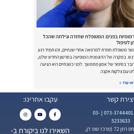
מומיות בפנים: המטופלת שחזרה וגילתה שהכל
ן לטיפול
ר מטופלת חוזרת למרפאה אחרי שנתיים, זהו תמיד רגע
ש. במקרה של הדוגמנית המופיעה בסרטון החדש שלנו,
בר בסיפור של אמון מתמשך. לפני כשנתיים היא הגיעה
נו עם צלקות אקנה
ו עוד »
צירת קשר
עקבו אחרינו:
03-
|
073-3744401
5233633
השאירו לנו ביקורת ב-
פנחס רוזן 72 (מרכז טופ דן,