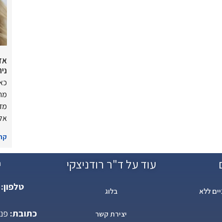
אד
נית
כאש
מרג
מדו
אלי
קרא
עוד על ד"ר רודניצקי
י
טלפון:
ים ללא
בלוג
כתובת:
יצירת קשר