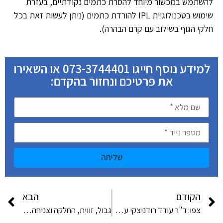
להשתמש במכשור מיוחד להסרת כתמים נקודתיים, בעזרת
שימוש בטכנולוגיית IPL להורדת כתמים (ניתן לעשות זאת בכל
חלקי הגוף בשילוב עם קרם הבהרה).
למידע נוסף חייגו 073-3744401 או השאירו
את פרטיכם ונחזור בהקדם:
שליחה
הקודם
הבא
צפו: ד"ר עודד רודניצקי על מתיחת פנים בתכניתו של רפי קרסו
גבול, זווית, החלקה וצניחה: כל הפרטים על עיצוב שפתיים