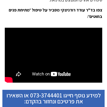
צפו בד"ר עודד רודניצקי מסביר על טיפול 'מתיחת פנים
בחוטים':
למידע נוסף חייגו 073-3744401 או השאירו
את פרטיכם ונחזור בהקדם: