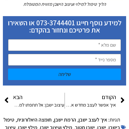
הליך טיפול למילוי ועיצוב הישבן מזווית המטופלת
למידע נוסף חייגו 073-3744401 או השאירו
את פרטיכם ונחזור בהקדם:
שליחה
הקודם
הבא
איך אפשר לעצב מחדש את הישבן? צפו בסרטון
עיצוב ישבן: אל תתפתו למבצעים ולמי שינסה לזרז אתכן!
תגיות:
איך לעצב ישבן
,
הרמת ישבן
,
חומצה היאלורונית
,
טיפול
בישבן
,
ישבן
,
ישבן חטוב
,
מילוי ועיצוב ישבן
,
מילוי ישבן
,
עיצוב