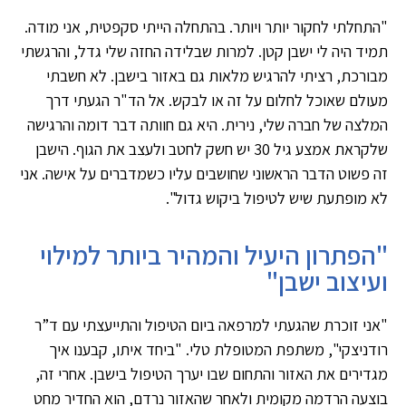
"התחלתי לחקור יותר ויותר. בהתחלה הייתי סקפטית, אני מודה.
תמיד היה לי ישבן קטן. למרות שבלידה החזה שלי גדל, והרגשתי
מבורכת, רציתי להרגיש מלאות גם באזור בישבן. לא חשבתי
מעולם שאוכל לחלום על זה או לבקש. אל הד"ר הגעתי דרך
המלצה של חברה שלי, נירית. היא גם חוותה דבר דומה והרגישה
שלקראת אמצע גיל 30 יש חשק לחטב ולעצב את הגוף. הישבן
זה פשוט הדבר הראשוני שחושבים עליו כשמדברים על אישה. אני
לא מופתעת שיש לטיפול ביקוש גדול".
"הפתרון היעיל והמהיר ביותר למילוי
ועיצוב ישבן"
"אני זוכרת שהגעתי למרפאה ביום הטיפול והתייעצתי עם ד”ר
רודניצקי", משתפת המטופלת טלי. "ביחד איתו, קבענו איך
מגדירים את האזור והתחום שבו יערך הטיפול בישבן. אחרי זה,
בוצעה הרדמה מקומית ולאחר שהאזור נרדם, הוא החדיר מחט