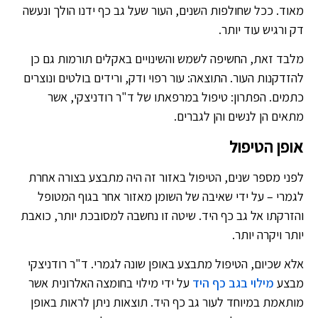
מאוד. ככל שחולפות השנים, העור שעל גב כף ידנו הולך ונעשה
דק ורגיש עוד יותר.
מלבד זאת, החשיפה לשמש והשינויים באקלים תורמות גם כן
להזדקנות העור. התוצאה: עור רפוי ודק, ורידים בולטים ונוצרים
כתמים. הפתרון: טיפול במרפאתו של ד"ר רודניצקי, אשר
מתאים הן לנשים והן לגברים.
אופן הטיפול
לפני מספר שנים, הטיפול באזור זה היה מתבצע בצורה אחרת
לגמרי – על ידי שאיבה של השומן מאזור אחר בגוף המטופל
והזרקתו אל גב כף היד. שיטה זו נחשבה למסובכת יותר, כואבת
יותר ויקרה יותר.
אלא שכיום, הטיפול מתבצע באופן שונה לגמרי. ד"ר רודניצקי
מבצע
מילוי בגב כף היד
על ידי מילוי בחומצה האלרונית אשר
מותאמת במיוחד לעור גב כף היד. תוצאות ניתן לראות באופן