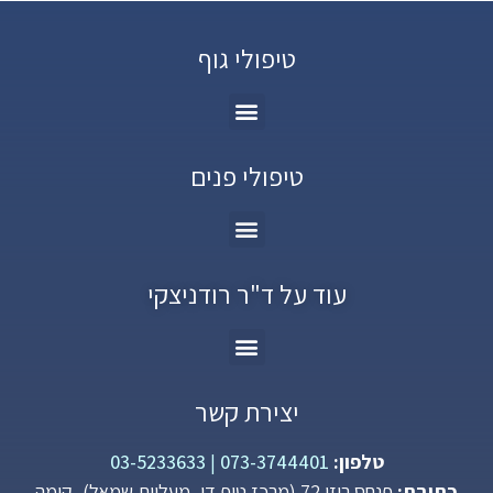
טיפולי גוף
טיפולי פנים
עוד על ד"ר רודניצקי
יצירת קשר
טלפון:
073-3744401
|
03-5233633
כתובת:
פנחס רוזן 72 (מרכז טופ דן, מעליות שמאל), קומה