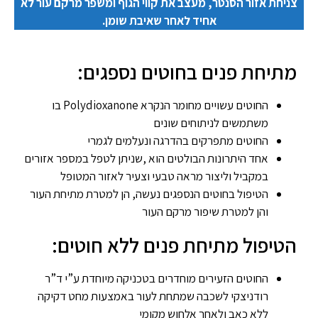
צניחת אזור הסנטר, מעצב את קווי הגוף ומשפר מרקם עור לא
אחיד לאחר שאיבת שומן.
מתיחת פנים בחוטים נספגים:
החוטים עשויים מחומר הנקרא Polydioxanone בו
משתמשים לניתוחים שונים
החוטים מתפרקים בהדרגה ונעלמים לגמרי
אחד היתרונות הבולטים הוא ,שניתן לטפל במספר אזורים
במקביל וליצור מראה טבעי וצעיר לאזור המטופל
הטיפול בחוטים הנספגים נעשה, הן למטרת מתיחת העור
והן למטרת שיפור מרקם העור
הטיפול מתיחת פנים ללא חוטים:
החוטים הזעירים מוחדרים בטכניקה מיוחדת ע”י ד”ר
רודניצקי לשכבה שמתחת לעור באמצעות מחט דקיקה
ללא כאב ולאחר אלחוש מקומי