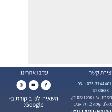
צירת קשר
עקבו אחרינו:
03-
|
073-3744401
5233633
השאירו לנו ביקורת ב-
פנחס רוזן 72 (מרכז טופ דן,
Google:
 קומה 2, תל אביב
 המרפאה נמצא בבניין.