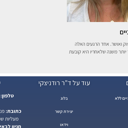
ים
ק ואושר. אחד הרגעים האלה
ותר משנה שלאחריו היא קובעת
עוד על ד"ר רודניצקי
י
טלפון:
ים ללא
בלוג
כתובת:
יצירת קשר
מעליות שמאל),
וידאו
חניון לבאי