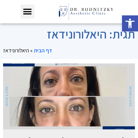
פתח סרגל נגישות
תגית: היאלורונידאז
דף הבית
»
היאלורונידאז