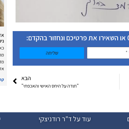
אד
נית
כאש
שליחה
מרג
מדו
אלי
הבא
קרא
"תודה על היחס האישי והאכפתי"
עוד על ד"ר רודניצקי
י