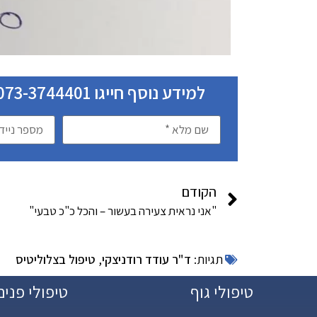
למידע נוסף חייגו 073-3744401 או השאירו את פרטיכם ונחזור בהקדם:
הקודם
"אני נראית צעירה בעשור – והכל כ"כ טבעי"
תגיות:
ד"ר עודד רודניצקי
,
טיפול בצלוליטיס
טיפולי גוף
טיפולי פנים