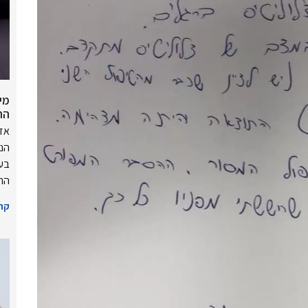
מי
הח
אזו
הנו
בעק
הרי
קרא