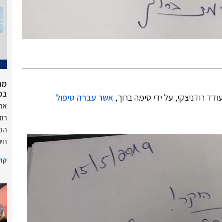
מה
בכ
ד רודניצקי, על ידי סימה ברוך,
אשר עברה טיפול
אחד
רוד
המר
חיו
קרא