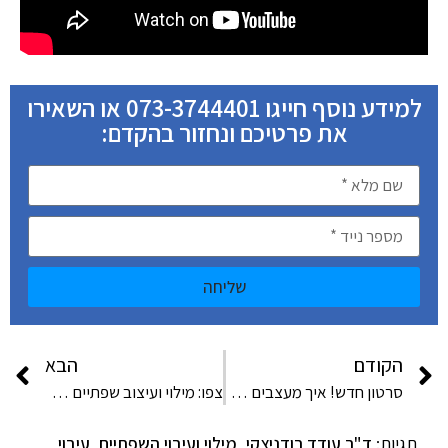
למידע נוסף חייגו 073-3744401 או השאירו
את פרטיכם ונחזור בהקדם:
שליחה
הקודם
הבא
סרטון חדש! איך מעצבים שפתיים בצורה סימטרית?
צפו: מילוי ועיצוב שפתיים לתחושת מלאות וחושניות – "התוצאה המחמיאה ביותר"
תגיות:
ד"ר עודד רודניצקי
,
מילוי ועיבוי השפתיים
,
עיבוי