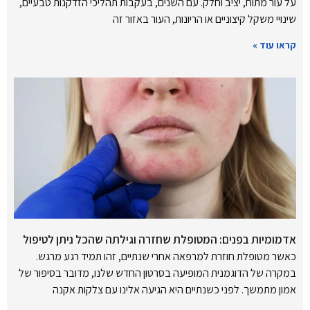
על עור מתוח, יציב וחלק. עם השנים, בעקבות תהליכי הזדקנות טבעיים,
שינויי משקל קיצוניים או הריונות, העור באזור זה
קראו עוד »
אדמומיות בפנים: המטופלת שחזרה וגילתה שהכל ניתן לטיפול
כאשר מטופלת חוזרת למרפאה אחרי שנתיים, זהו תמיד רגע מרגש.
במקרה של הדוגמנית המופיעה בסרטון החדש שלנו, מדובר בסיפור של
אמון מתמשך. לפני כשנתיים היא הגיעה אלינו עם צלקות אקנה