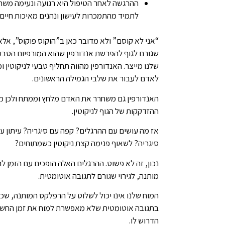
ההרגשה לאחר הטיפול היא רגועה ונעימה מש
לתמיד מהתמכרות לעישון ונהנים מאיכות חיים
“אני לא קוסם” ולא מדובר כאן ב”הוקוס פוקוס”, אלא
שגורם לגוף להפרשת אנדורפין שהוא המורפיום הטבע
שלנו מייצר. האנדורפין מהווה תחליף טבעי לניקוטין ו
לאדם לעבור את שלבי הגמילה הראשונים.
האנדורפין גם משחרר את האדם מלחץ וממתח ולכן מ
ההזדקקות של הגוף לניקוטין.
אז מה עושים עם ההרגלים? קפה עם סיגריה? עיתון ע
סיגריה? לשאוף פנימה קצת ניקוטין כשמתוחים?
נכון, זה לא פשוט. ההרגלים האלה הופכים עם הזמן ל
מותנה, לגירוי שגורם לתגובה אוטומטית.
המוח שלנו אינו יכול לשלוט על הרפלקס המותנה, שכן
בתגובה אוטומטית שלא מאפשרת למוח את זמן החש
הדרוש לו.