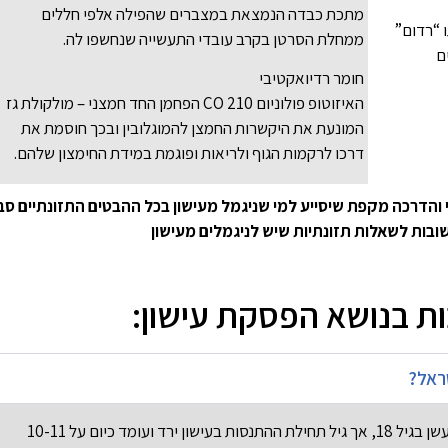
מתכת כבדה הנמצאת במצברים שהפילה אלפי חללים
 “רדום”
ממחלת הסרטן בקרב עובדי התעשייה שנחשפו לה.
ם
חומר רדיואקטיבי
האיזוטופ פולוניום 210 CO הפחמן החד חמצני – מולקולת גז
המונעת את היקשרות החמצן להמוגלובין ובכך חוסמת את
דרכו לרקמות הגוף ולריאות ופוגמת במידת החימצון שלהם.
י והדרכה מקפת שיסייע למי שניגמל מעישון בכל ההבטים התזונתיים סב
בות לשאלות תזונתיות שיש לניגמלים מעישון
ת בנושא הפסקת עישון:
ראל?
במחקרים נמצא כי כ-90% מהמעשנים מתחילים לעשן בגיל 18, אך גיל תחילת ההתנסות בעישון ירד ועומד כיום על 10-11