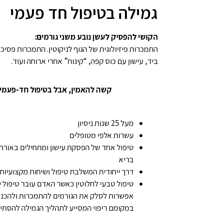
גמילה בטיפול חד פעמי
הקושי להפסיק לעשן נובע משני גורמים:
התמכרות פיזיולוגית של הגוף לניקוטין. התמכרות פסיכ
ביד, עישון עם כוס קפה, “קינוח” אחרי ארוחה ועוד.
קשה להאמין, אבל בטיפול חד-פעמי באקופונקטורה 92-96% מהמט
מעל 25 שנות ניסיון
עשרות אלפי מטופלים
טיפול אחד של הפסקת עישון ומתחילים באורח 
בריא
דרך ייחודית המשלבת טיפול ושיחות מקצועיות
טיפול טבעי לחלוטין כאשר האדם עובר טיפול י
אפשרות לסלק את הגורמים להתמכרות ולהכני
במקומם ריפוי המסייע לתהליך הגמילה להסתיי