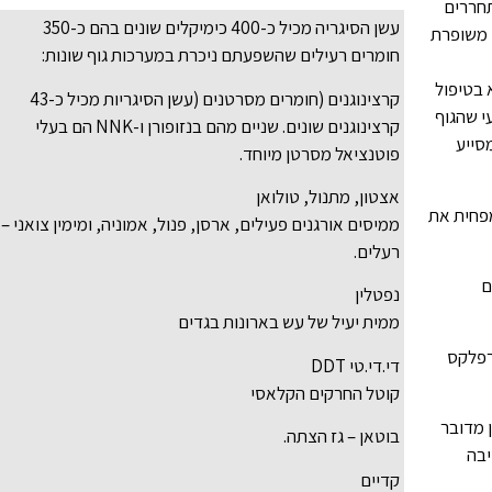
תחררים
עשן הסיגריה מכיל כ-400 כימיקלים שונים בהם כ-350
 משופרת
חומרים רעילים שהשפעתם ניכרת במערכות גוף שונות:
 בטיפול
קרצינוגנים (חומרים מסרטנים (עשן הסיגריות מכיל כ-43
י שהגוף
קרצינוגנים שונים. שניים מהם בנזופורן ו-NNK הם בעלי
מסייע
פוטנציאל מסרטן מיוחד.
אצטון, מתנול, טולואן
פחית את
ממיסים אורגנים פעילים, ארסן, פנול, אמוניה, ומימין צואני –
רעלים.
ם
נפטלין
ממית יעיל של עש בארונות בגדים
רפלקס
די.די.טי DDT
קוטל החרקים הקלאסי
 מדובר
בוטאן – גז הצתה.
יבה
קדיים