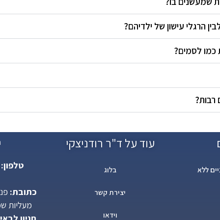
ית שמעשנים בו?
בין הרגלי עישון של ילדיהם?
 כמו לסמים?
 רבות?
עוד על ד"ר רודניצקי
י
טלפון:
ים ללא
בלוג
כתובת:
יצירת קשר
מעליות שמאל),
וידאו
חניון לבאי